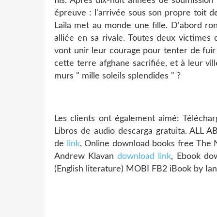
fils. Après dix-huit années de soumission
épreuve : l'arrivée sous son propre toit d
Laila met au monde une fille. D'abord ron
alliée en sa rivale. Toutes deux victimes 
vont unir leur courage pour tenter de fuir
cette terre afghane sacrifiée, et à leur vil
murs " mille soleils splendides " ?
Les clients ont également aimé: Télécha
Libros de audio descarga gratuita. ALL
de
link
, Online download books free The 
Andrew Klavan
download link
, Ebook do
(English literature) MOBI FB2 iBook by Ia