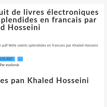
it de livres électroniques
 splendides en francais par
d Hosseini
 pdf Mille soleils splendides en francais par Khaled Hosseini
1.05.2021
…
Par evufurub
ides pan Khaled Hosseini