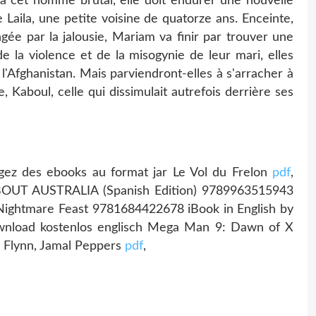
 à cet homme brutal, elle doit endurer une nouvelle
e Laila, une petite voisine de quatorze ans. Enceinte,
gée par la jalousie, Mariam va finir par trouver une
de la violence et de la misogynie de leur mari, elles
 l'Afghanistan. Mais parviendront-elles à s'arracher à
le, Kaboul, celle qui dissimulait autrefois derrière ses
rgez des ebooks au format jar Le Vol du Frelon
pdf
,
 ABOUT AUSTRALIA (Spanish Edition) 9789963515943
Nightmare Feast 9781684422678 iBook in English by
wnload kostenlos englisch Mega Man 9: Dawn of X
n Flynn, Jamal Peppers
pdf
,