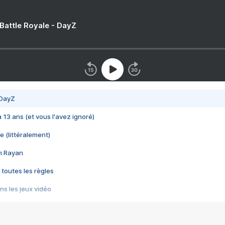
 Battle Royale - DayZ
 DayZ
 a 13 ans (et vous l'avez ignoré)
e (littéralement)
im Rayan
 toutes les règles
s les jeux vidéo
us choquant de Rockstar ? - Le scandale BULLY