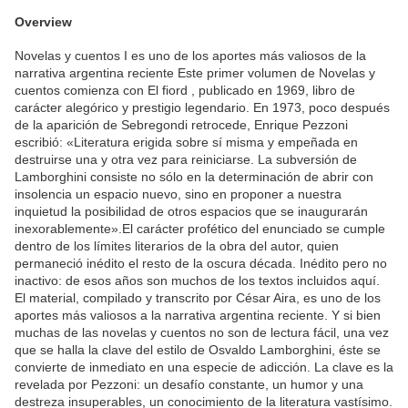
Overview
Novelas y cuentos I es uno de los aportes más valiosos de la
narrativa argentina reciente Este primer volumen de Novelas y
cuentos comienza con El fiord , publicado en 1969, libro de
carácter alegórico y prestigio legendario. En 1973, poco después
de la aparición de Sebregondi retrocede, Enrique Pezzoni
escribió: «Literatura erigida sobre sí misma y empeñada en
destruirse una y otra vez para reiniciarse. La subversión de
Lamborghini consiste no sólo en la determinación de abrir con
insolencia un espacio nuevo, sino en proponer a nuestra
inquietud la posibilidad de otros espacios que se inaugurarán
inexorablemente».El carácter profético del enunciado se cumple
dentro de los límites literarios de la obra del autor, quien
permaneció inédito el resto de la oscura década. Inédito pero no
inactivo: de esos años son muchos de los textos incluidos aquí.
El material, compilado y transcrito por César Aira, es uno de los
aportes más valiosos a la narrativa argentina reciente. Y si bien
muchas de las novelas y cuentos no son de lectura fácil, una vez
que se halla la clave del estilo de Osvaldo Lamborghini, éste se
convierte de inmediato en una especie de adicción. La clave es la
revelada por Pezzoni: un desafío constante, un humor y una
destreza insuperables, un conocimiento de la literatura vastísimo.