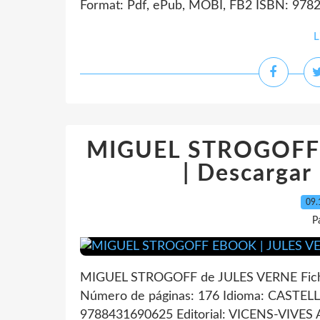
Format: Pdf, ePub, MOBI, FB2 ISBN: 97822
L
MIGUEL STROGOFF 
| Descargar
09.
P
MIGUEL STROGOFF de JULES VERNE Fic
Número de páginas: 176 Idioma: CASTEL
9788431690625 Editorial: VICENS-VIVES A