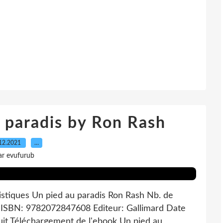
 paradis by Ron Rash
12.2021
…
ar evufurub
istiques Un pied au paradis Ron Rash Nb. de
 ISBN: 9782072847608 Editeur: Gallimard Date
uit Téléchargement de l'ebook Un pied au