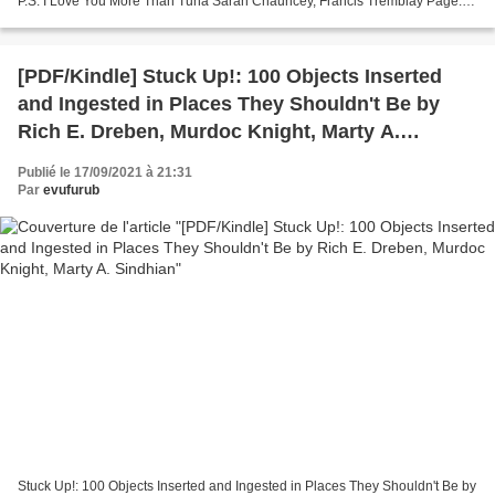
P.S. I Love You More Than Tuna Sarah Chauncey, Francis Tremblay Page:
112 Format: pdf, ePub, fb2, mobi ISBN: 9781683646976...
[PDF/Kindle] Stuck Up!: 100 Objects Inserted
and Ingested in Places They Shouldn't Be by
Rich E. Dreben, Murdoc Knight, Marty A.
Sindhian
Publié le 17/09/2021 à 21:31
Par
evufurub
Stuck Up!: 100 Objects Inserted and Ingested in Places They Shouldn't Be by