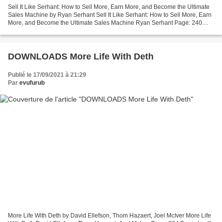
Sell It Like Serhant: How to Sell More, Earn More, and Become the Ultimate
Sales Machine by Ryan Serhant Sell It Like Serhant: How to Sell More, Earn
More, and Become the Ultimate Sales Machine Ryan Serhant Page: 240
Format: pdf, ePub, mobi, fb2 ISBN:...
DOWNLOADS More Life With Deth
Publié le 17/09/2021 à 21:29
Par
evufurub
More Life With Deth by David Ellefson, Thom Hazaert, Joel McIver More Life