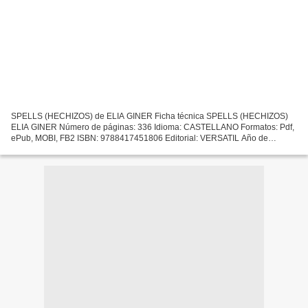
SPELLS (HECHIZOS) de ELIA GINER Ficha técnica SPELLS (HECHIZOS)
ELIA GINER Número de páginas: 336 Idioma: CASTELLANO Formatos: Pdf,
ePub, MOBI, FB2 ISBN: 9788417451806 Editorial: VERSATIL Año de
edición: 2019 Descargar eBook gratis Descargando libros...