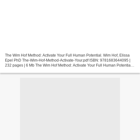
The Wim Hof Method: Activate Your Full Human Potential. Wim Hof, Elissa
Epel PhD The-Wim-Hof-Method-Activate-Your.pdf ISBN: 9781683644095 |
232 pages | 6 Mb The Wim Hof Method: Activate Your Full Human Potential
Wim Hof, Elissa Epel PhD Page: 232 Format:...