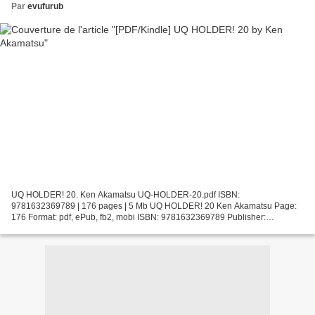
Par
evufurub
UQ HOLDER! 20. Ken Akamatsu UQ-HOLDER-20.pdf ISBN:
9781632369789 | 176 pages | 5 Mb UQ HOLDER! 20 Ken Akamatsu Page:
176 Format: pdf, ePub, fb2, mobi ISBN: 9781632369789 Publisher:
Kodansha International Download UQ HOLDER! 20 Free audio books
downloading...