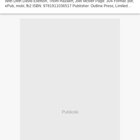
With Deth David Ellefson, Thom Hazaert, Joel McIver Page: 304 Format: pdf,
ePub, mobi, fb2 ISBN: 9781911036517 Publisher: Outline Press, Limited
Download eBook English audiobooks...
Publicité